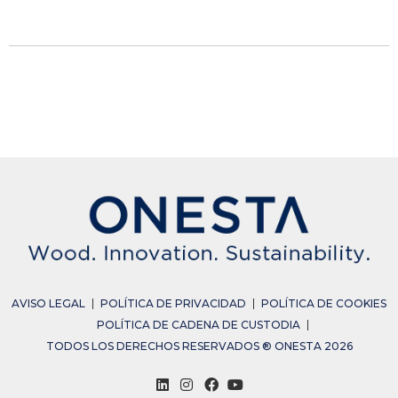
AVISO LEGAL
POLÍTICA DE PRIVACIDAD
POLÍTICA DE COOKIES
POLÍTICA DE CADENA DE CUSTODIA
TODOS LOS DERECHOS RESERVADOS ® ONESTA 2026
L
I
F
Y
i
n
a
o