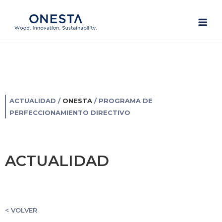
Ir
Main
al
Men
contenido
ACTUALIDAD
/
ONESTA
/
PROGRAMA DE
PERFECCIONAMIENTO DIRECTIVO
ACTUALIDAD
< VOLVER