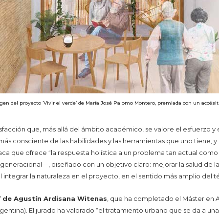
en del proyecto ‘Vivir el verde’ de María José Palomo Montero, premiada con un accésit
sfacción que, más allá del ámbito académico, se valore el esfuerzo y
ás consciente de las habilidades y las herramientas que uno tiene, y
ca que ofrece “la respuesta holística a un problema tan actual como 
generacional—, diseñado con un objetivo claro: mejorar la salud de l
l integrar la naturaleza en el proyecto, en el sentido más amplio del t
’
de Agustín Ardisana Witenas
, que ha completado el Máster en A
entina). El jurado ha valorado “el tratamiento urbano que se da a una n