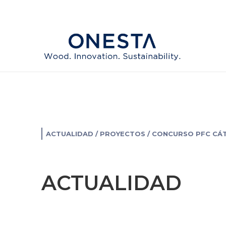
Ir
al
contenido
ACTUALIDAD
/
PROYECTOS
/ CONCURSO PFC CÁ
ACTUALIDAD