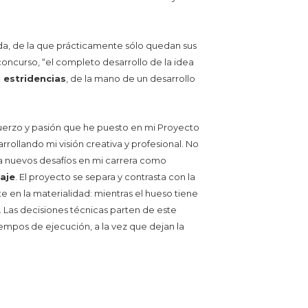
da, de la que prácticamente sólo quedan sus
concurso, “el completo desarrollo de la idea
 estridencias
, de la mano de un desarrollo
sfuerzo y pasión que he puesto en mi Proyecto
rollando mi visión creativa y profesional. No
ia nuevos desafíos en mi carrera como
saje
. El proyecto se separa y contrasta con la
 en la materialidad: mientras el hueso tiene
. Las decisiones técnicas parten de este
iempos de ejecución, a la vez que dejan la