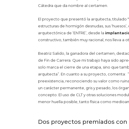
Cátedra que da nombre al certamen.
El proyecto que presentó la arquitecta, titulado
estructuras de hormigón desnudas, sus ‘huesos’, 
arquitectónica de ‘ENTRE’, desde la
implantació
constructivo, también muy racional, nos lleva a o
Beatriz Salido, la ganadora del certamen, desta
de Fin de Carrera. Que mi trabajo haya sido apre
solo marca el cierre de una etapa, sino que tam
arquitecta”. En cuanto a su proyecto, comenta: ”
preexistencia, reconociendo su valor como ruina 
un carácter permanente, gris y pesado, los órga
concepto. El uso de CLT y otras soluciones modul
menor huella posible, tanto física como medioam
Dos proyectos premiados con 