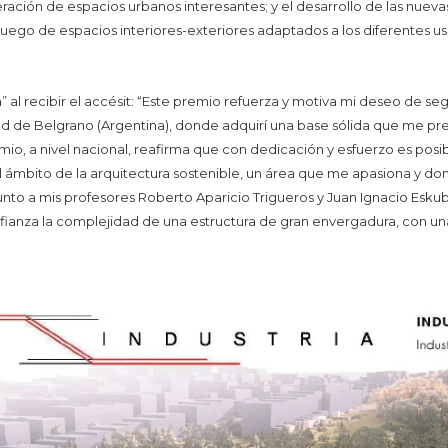
eración de espacios urbanos interesantes; y el desarrollo de las nueva
juego de espacios interiores-exteriores adaptados a los diferentes us
 al recibir el accésit: “Este premio refuerza y motiva mi deseo de s
dad de Belgrano (Argentina), donde adquirí una base sólida que me pre
emio, a nivel nacional, reafirma que con dedicación y esfuerzo es po
ámbito de la arquitectura sostenible, un área que me apasiona y don
junto a mis profesores Roberto Aparicio Trigueros y Juan Ignacio Esku
nfianza la complejidad de una estructura de gran envergadura, con 