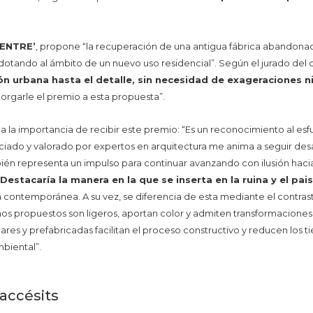
‘ENTRE’
, propone “la recuperación de una antigua fábrica abandona
dotando al ámbito de un nuevo uso residencial”. Según el jurado del 
n urbana hasta el detalle, sin necesidad de exageraciones ni
torgarle el premio a esta propuesta”.
ca la importancia de recibir este premio: “Es un reconocimiento al e
ciado y valorado por expertos en arquitectura me anima a seguir desar
bién representa un impulso para continuar avanzando con ilusión hac
Destacaría la manera en la que se inserta en la ruina y el pai
contemporánea. A su vez, se diferencia de esta mediante el contraste
nos propuestos son ligeros, aportan color y admiten transformaciones
ares y prefabricadas facilitan el proceso constructivo y reducen los t
biental”.
accésits