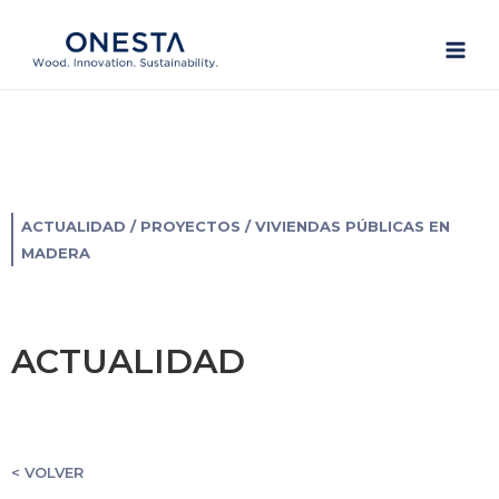
Ir
Main
al
Men
contenido
ACTUALIDAD
/
PROYECTOS
/ VIVIENDAS PÚBLICAS EN
MADERA
ACTUALIDAD
< VOLVER