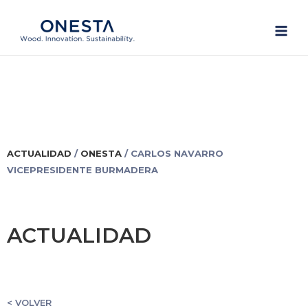
Ir
Main
al
Men
contenido
ACTUALIDAD
/
ONESTA
/ CARLOS NAVARRO
VICEPRESIDENTE BURMADERA
ACTUALIDAD
< VOLVER