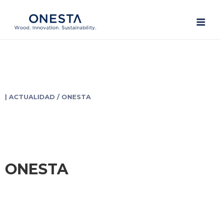
Ir
Main
al
Men
contenido
| ACTUALIDAD / ONESTA
ONESTA